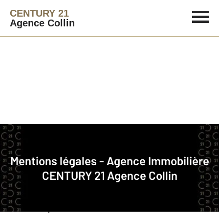
CENTURY 21
Agence Collin
La société
Nom commercial
: CENTURY 21 Agence Collin
Mentions légales - Agence Immobilière
CENTURY 21 Agence Collin
Raison sociale
: PSM IMMOBILIER
RCS
: COMPIEGNE 538990490
SARL au capital de
: 10000 €