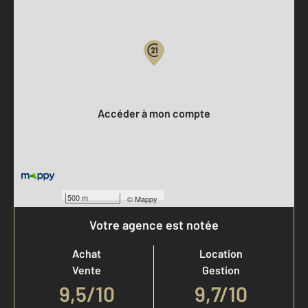
Parlons de vous, parlons biens
Votre compte :
Accéder à mon compte
500 m
©
Mappy
Votre agence est notée
Achat
Location
Vente
Gestion
9,5
/
10
9,7/10