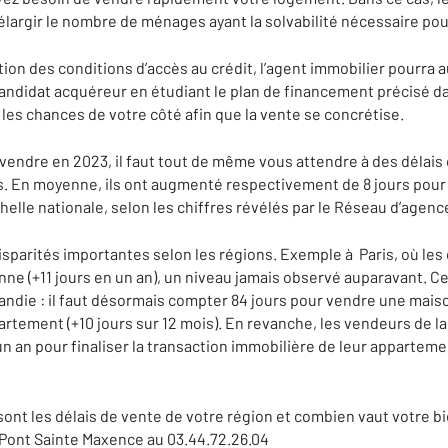
élargir le nombre de ménages ayant la solvabilité nécessaire pou
ion des conditions d’accès au crédit, l’agent immobilier pourra a
andidat acquéreur en étudiant le plan de financement précisé dan
les chances de votre côté afin que la vente se concrétise.
vendre en 2023, il faut tout de même vous attendre à des délais
 En moyenne, ils ont augmenté respectivement de 8 jours pour 
chelle nationale, selon les chiffres révélés par le Réseau d’age
parités importantes selon les régions. Exemple à Paris, où les 
ne (+11 jours en un an), un niveau jamais observé auparavant. C
andie : il faut désormais compter 84 jours pour vendre une maison
artement (+10 jours sur 12 mois). En revanche, les vendeurs de l
a un an pour finaliser la transaction immobilière de leur appartem
nt les délais de vente de votre région et combien vaut votre bi
 Pont Sainte Maxence au 03.44.72.26.04