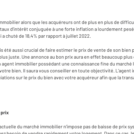
obilier alors que les acquéreurs ont de plus en plus de difficul
aux d’intérêt conjuguée à une forte inflation a lourdement pesé 
a chuté de 18,4% par rapport à juillet 2022.
is été aussi crucial de faire estimer le prix de vente de son bien
 plus juste. Une annonce au bon prix aura en effet beaucoup plus
un agent immobilier possédant une connaissance fine du marché l
tre bien. Il saura vous conseiller en toute objectivité. L’agent
tions sur le prix du bien avec votre acquéreur afin que la transa
 prix
 actuelle du marché immobilier n’impose pas de baisse de prix sy
vez besoin de vendre rapidement votre logement. Dans ce cas, le